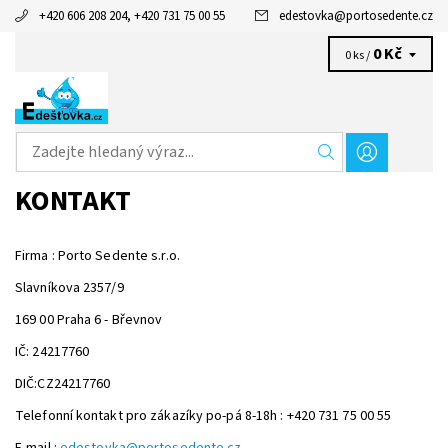
+420 606 208 204, +420 731 75 00 55
edestovka
@
portosedente.cz
0 Kč
0 ks /
KONTAKT
Firma : Porto Sedente s.r.o.
Slavníkova 2357/9
169 00 Praha 6 - Břevnov
IČ: 24217760
DIČ:CZ24217760
Telefonní kontakt pro zákazíky po-pá 8-18h : +420 731 75 00 55