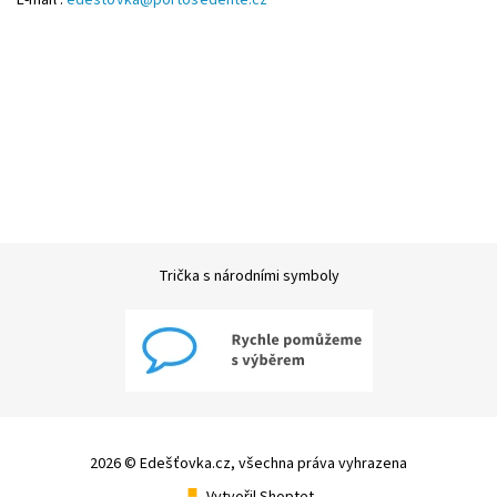
E-mail :
edestovka@portosedente.cz
Trička s národními symboly
2026 © Edešťovka.cz, všechna práva vyhrazena
Vytvořil Shoptet